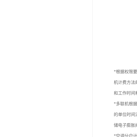
*根据权限
机计费方法
和工作时间
*多联机根
的单位时间
储电子膨胀
*空调分户