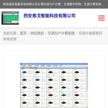
商洛福安昌鑫贸易有限公司从事空调分户计费、空调集中控制、空调计费系统、空调远程控制、中央空调分户计费、中央空调集中控制等产品的销售与安装。。语音控制，解放双手，让用户畅享安全、健康、便利、舒适、节能、愉悦的物联网智慧生活，我们竭诚为您提供住宅、别墅、公寓的智能家居化、智能办公化，智能酒店的解决方案。
西安弗戈智能科技有限公司
当前位置：
首页
>
供应商机
>
空调分户计费系统
> 空调计量哪家好
来电咨询
中央空调集中控制
空调集中控制
中央空调分户计费
空调远程控制
空调计费系统
空调分户计费
中央空调计费系统
空调分户计费系统