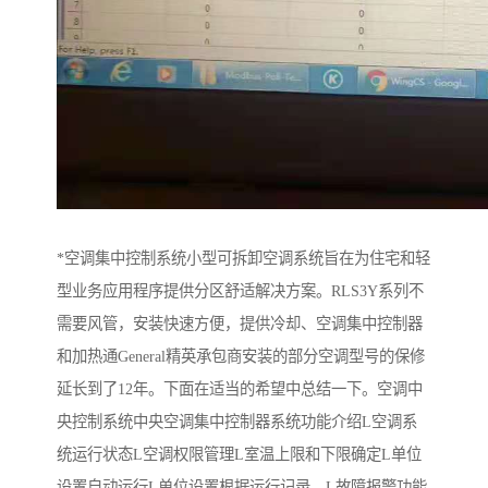
*空调集中控制系统小型可拆卸空调系统旨在为住宅和轻
型业务应用程序提供分区舒适解决方案。RLS3Y系列不
需要风管，安装快速方便，提供冷却、空调集中控制器
和加热通General精英承包商安装的部分空调型号的保修
延长到了12年。下面在适当的希望中总结一下。空调中
央控制系统中央空调集中控制器系统功能介绍L空调系
统运行状态L空调权限管理L室温上限和下限确定L单位
设置自动运行L单位设置根据运行记录，L故障报警功能