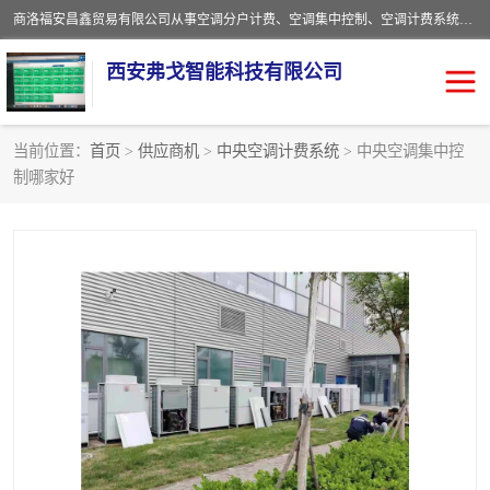
商洛福安昌鑫贸易有限公司从事空调分户计费、空调集中控制、空调计费系统、空调远程控制、中央空调分户计费、中央空调集中控制等产品的销售与安装。。语音控制，解放双手，让用户畅享安全、健康、便利、舒适、节能、愉悦的物联网智慧生活，我们竭诚为您提供住宅、别墅、公寓的智能家居化、智能办公化，智能酒店的解决方案。
西安弗戈智能科技有限公司
当前位置：
首页
>
供应商机
>
中央空调计费系统
> 中央空调集中控
制哪家好
中央空调集中控制
空调集中控制
中央空调分户计费
空调远程控制
空调计费系统
空调分户计费
中央空调计费系统
空调分户计费系统