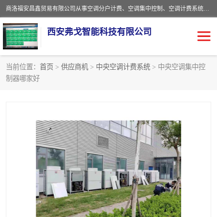
商洛福安昌鑫贸易有限公司从事空调分户计费、空调集中控制、空调计费系统、空调远程控制、中央空调分户计费、中央空调集中控制等产品的销售与安装。。语音控制，解放双手，让用户畅享安全、健康、便利、舒适、节能、愉悦的物联网智慧生活，我们竭诚为您提供住宅、别墅、公寓的智能家居化、智能办公化，智能酒店的解决方案。
西安弗戈智能科技有限公司
当前位置：
首页
>
供应商机
>
中央空调计费系统
> 中央空调集中控
制器哪家好
中央空调集中控制
空调集中控制
中央空调分户计费
空调远程控制
空调计费系统
空调分户计费
中央空调计费系统
空调分户计费系统