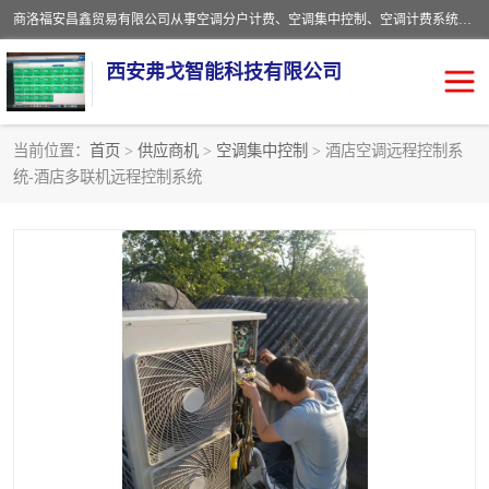
商洛福安昌鑫贸易有限公司从事空调分户计费、空调集中控制、空调计费系统、空调远程控制、中央空调分户计费、中央空调集中控制等产品的销售与安装。。语音控制，解放双手，让用户畅享安全、健康、便利、舒适、节能、愉悦的物联网智慧生活，我们竭诚为您提供住宅、别墅、公寓的智能家居化、智能办公化，智能酒店的解决方案。
西安弗戈智能科技有限公司
当前位置：
首页
>
供应商机
>
空调集中控制
> 酒店空调远程控制系
统-酒店多联机远程控制系统
中央空调集中控制
空调集中控制
中央空调分户计费
空调远程控制
空调计费系统
空调分户计费
中央空调计费系统
空调分户计费系统