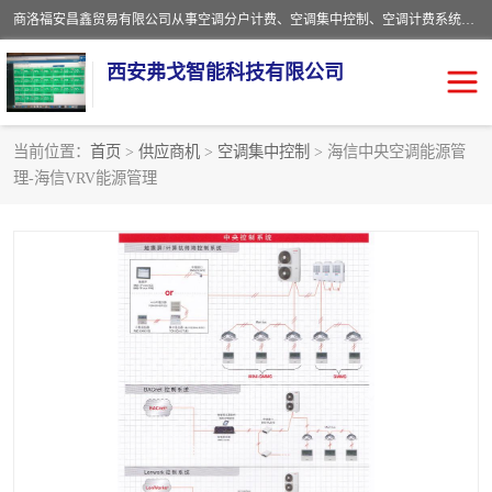
商洛福安昌鑫贸易有限公司从事空调分户计费、空调集中控制、空调计费系统、空调远程控制、中央空调分户计费、中央空调集中控制等产品的销售与安装。。语音控制，解放双手，让用户畅享安全、健康、便利、舒适、节能、愉悦的物联网智慧生活，我们竭诚为您提供住宅、别墅、公寓的智能家居化、智能办公化，智能酒店的解决方案。
西安弗戈智能科技有限公司
当前位置：
首页
>
供应商机
>
空调集中控制
> 海信中央空调能源管
理-海信VRV能源管理
中央空调集中控制
空调集中控制
中央空调分户计费
空调远程控制
空调计费系统
空调分户计费
中央空调计费系统
空调分户计费系统