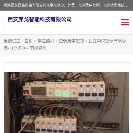
商洛福安昌鑫贸易有限公司从事空调分户计费、空调集中控制、空调计费系统、空调远程控制、中央空调分户计费、中央空调集中控制等产品的销售与安装。。语音控制，解放双手，让用户畅享安全、健康、便利、舒适、节能、愉悦的物联网智慧生活，我们竭诚为您提供住宅、别墅、公寓的智能家居化、智能办公化，智能酒店的解决方案。
西安弗戈智能科技有限公司
当前位置：
首页
>
供应商机
>
空调集中控制
> 日立中央空调节能管
理-日立多联机节能管理
中央空调集中控制
空调集中控制
中央空调分户计费
空调远程控制
空调计费系统
空调分户计费
中央空调计费系统
空调分户计费系统