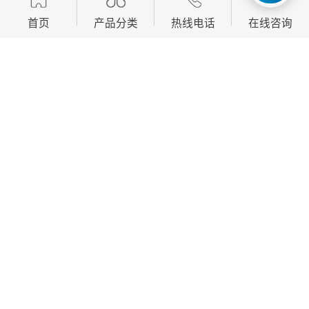
办公楼中央空调能源管理-办公楼多联机能源管理
首页
产品分类
热线电话
在线咨询
http://www.xavirgo.com
产品推荐
Development, design, production and sales in one of the manufacturing
enterprises