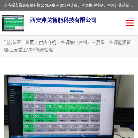
商洛福安昌鑫贸易有限公司从事空调分户计费、空调集中控制、空调计费系统、空调远程控制、中央空调分户计费、中央空调集中控制等产品的销售与安装。。语音控制，解放双手，让用户畅享安全、健康、便利、舒适、节能、愉悦的物联网智慧生活，我们竭诚为您提供住宅、别墅、公寓的智能家居化、智能办公化，智能酒店的解决方案。
西安弗戈智能科技有限公司
当前位置：
首页
>
供应商机
>
空调集中控制
> 三菱重工空调能源管
理-三菱重工VRV能源管理
中央空调集中控制
空调集中控制
中央空调分户计费
空调远程控制
空调计费系统
空调分户计费
中央空调计费系统
空调分户计费系统