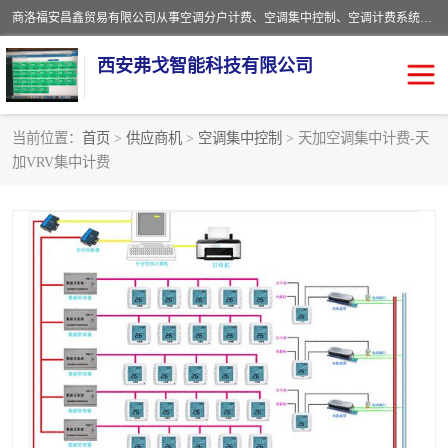
商洛福安昌鑫贸易有限公司从事空调分户计费、空调集中控制、空调计费系统、空调远程控制、中央空调分户计费、中央空调集中控制等产品的销售与安装。。语音控制，解放双手，让用户畅享安全、健康、便利、舒适、节能、愉悦的物联网智慧生活，我们竭诚为您提供住宅、别墅、公寓的智能家居化、智能办公化，智能酒店的解决方案。
西安弗戈智能科技有限公司
当前位置：
首页
>
供应商机
>
空调集中控制
> 天加空调集中计费-天
加VRV集中计费
中央空调集中控制
空调集中控制
中央空调分户计费
空调远程控制
空调计费系统
空调分户计费
中央空调计费系统
空调分户计费系统