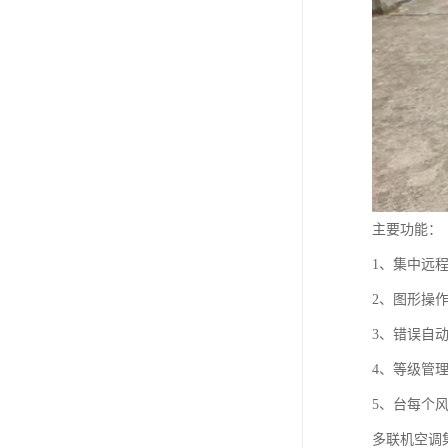
主要功能：
1、集中远
2、图形操
3、错误自
4、等级管
5、台每个
多联机空调