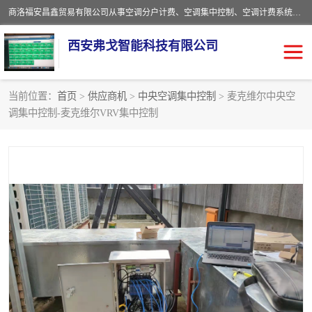
商洛福安昌鑫贸易有限公司从事空调分户计费、空调集中控制、空调计费系统、空调远程控制、中央空调分户计费、中央空调集中控制等产品的销售与安装。。语音控制，解放双手，让用户畅享安全、健康、便利、舒适、节能、愉悦的物联网智慧生活，我们竭诚为您提供住宅、别墅、公寓的智能家居化、智能办公化，智能酒店的解决方案。
西安弗戈智能科技有限公司
当前位置：
首页
>
供应商机
>
中央空调集中控制
> 麦克维尔中央空
调集中控制-麦克维尔VRV集中控制
中央空调集中控制
空调集中控制
中央空调分户计费
空调远程控制
空调计费系统
空调分户计费
中央空调计费系统
空调分户计费系统