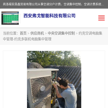
商洛福安昌鑫贸易有限公司从事空调分户计费、空调集中控制、空调计费系统、空调远程控制、中央空调分户计费、中央空调集中控制等产品的销售与安装。。语音控制，解放双手，让用户畅享安全、健康、便利、舒适、节能、愉悦的物联网智慧生活，我们竭诚为您提供住宅、别墅、公寓的智能家居化、智能办公化，智能酒店的解决方案。
西安弗戈智能科技有限公司
当前位置：
首页
>
供应商机
>
中央空调集中控制
> 约克空调电脑集
中管理-约克多联机电脑集中管理
中央空调集中控制
空调集中控制
中央空调分户计费
空调远程控制
空调计费系统
空调分户计费
中央空调计费系统
空调分户计费系统