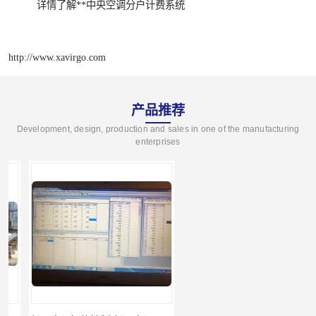
详情了解**中央空调分户计费系统
http://www.xavirgo.com
产品推荐
Development, design, production and sales in one of the manufacturing
enterprises