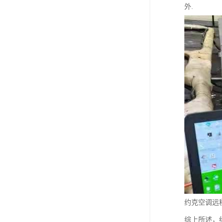
外.
约克空调远
综上所述，