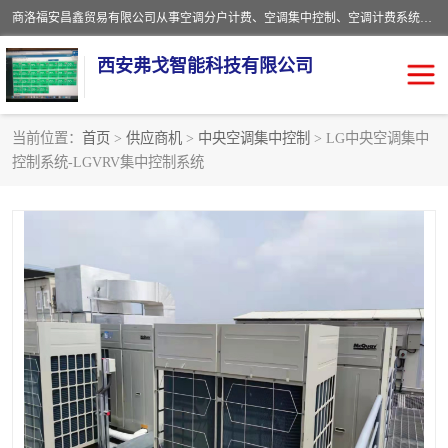
商洛福安昌鑫贸易有限公司从事空调分户计费、空调集中控制、空调计费系统、空调远程控制、中央空调分户计费、中央空调集中控制等产品的销售与安装。。语音控制，解放双手，让用户畅享安全、健康、便利、舒适、节能、愉悦的物联网智慧生活，我们竭诚为您提供住宅、别墅、公寓的智能家居化、智能办公化，智能酒店的解决方案。
西安弗戈智能科技有限公司
当前位置：
首页
>
供应商机
>
中央空调集中控制
> LG中央空调集中
控制系统-LGVRV集中控制系统
中央空调集中控制
空调集中控制
中央空调分户计费
空调远程控制
空调计费系统
空调分户计费
中央空调计费系统
空调分户计费系统