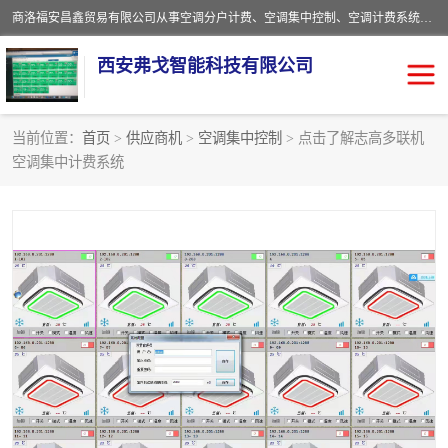
商洛福安昌鑫贸易有限公司从事空调分户计费、空调集中控制、空调计费系统、空调远程控制、中央空调分户计费、中央空调集中控制等产品的销售与安装。。语音控制，解放双手，让用户畅享安全、健康、便利、舒适、节能、愉悦的物联网智慧生活，我们竭诚为您提供住宅、别墅、公寓的智能家居化、智能办公化，智能酒店的解决方案。
西安弗戈智能科技有限公司
当前位置：
首页
>
供应商机
>
空调集中控制
> 点击了解志高多联机
空调集中计费系统
中央空调集中控制
空调集中控制
中央空调分户计费
空调远程控制
空调计费系统
空调分户计费
中央空调计费系统
空调分户计费系统