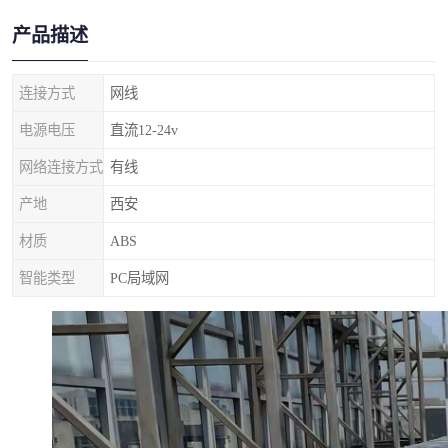
产品描述
连接方式
网线
电源电压
直流12-24v
网络连接方式
有线
产地
西安
材质
ABS
智能类型
PC局域网