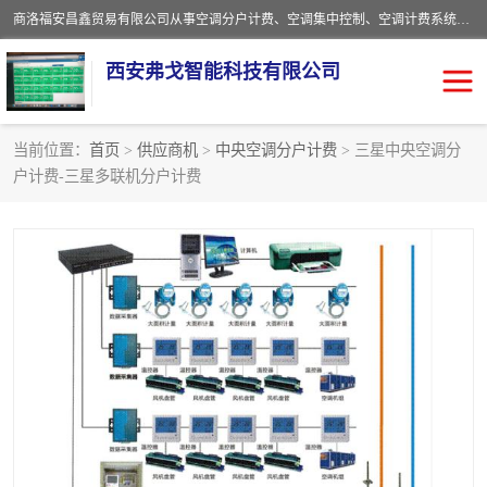
商洛福安昌鑫贸易有限公司从事空调分户计费、空调集中控制、空调计费系统、空调远程控制、中央空调分户计费、中央空调集中控制等产品的销售与安装。。语音控制，解放双手，让用户畅享安全、健康、便利、舒适、节能、愉悦的物联网智慧生活，我们竭诚为您提供住宅、别墅、公寓的智能家居化、智能办公化，智能酒店的解决方案。
西安弗戈智能科技有限公司
当前位置：
首页
>
供应商机
>
中央空调分户计费
> 三星中央空调分
户计费-三星多联机分户计费
中央空调集中控制
空调集中控制
中央空调分户计费
空调远程控制
空调计费系统
空调分户计费
中央空调计费系统
空调分户计费系统