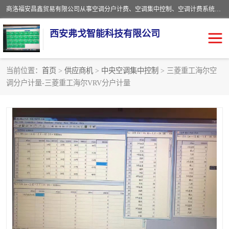
商洛福安昌鑫贸易有限公司从事空调分户计费、空调集中控制、空调计费系统、空调远程控制、中央空调分户计费、中央空调集中控制等产品的销售与安装。。语音控制，解放双手，让用户畅享安全、健康、便利、舒适、节能、愉悦的物联网智慧生活，我们竭诚为您提供住宅、别墅、公寓的智能家居化、智能办公化，智能酒店的解决方案。
西安弗戈智能科技有限公司
当前位置：
首页
>
供应商机
>
中央空调集中控制
> 三菱重工海尔空
调分户计量-三菱重工海尔VRV分户计量
中央空调集中控制
空调集中控制
中央空调分户计费
空调远程控制
空调计费系统
空调分户计费
中央空调计费系统
空调分户计费系统