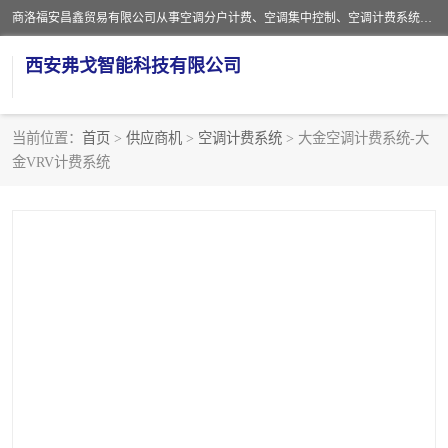
商洛福安昌鑫贸易有限公司从事空调分户计费、空调集中控制、空调计费系统、空调远程控制、中央空调分户计费、中央空调集中控制等产品的销售与安装。。语音控制，解放双手，让用户畅享安全、健康、便利、舒适、节能、愉悦的物联网智慧生活，我们竭诚为您提供住宅、别墅、公寓的智能家居化、智能办公化，智能酒店的解决方案。
西安弗戈智能科技有限公司
当前位置：
首页
>
供应商机
>
空调计费系统
> 大金空调计费系统-大
金VRV计费系统