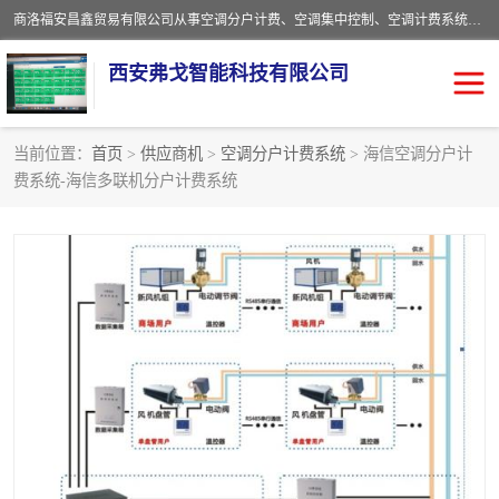
商洛福安昌鑫贸易有限公司从事空调分户计费、空调集中控制、空调计费系统、空调远程控制、中央空调分户计费、中央空调集中控制等产品的销售与安装。。语音控制，解放双手，让用户畅享安全、健康、便利、舒适、节能、愉悦的物联网智慧生活，我们竭诚为您提供住宅、别墅、公寓的智能家居化、智能办公化，智能酒店的解决方案。
西安弗戈智能科技有限公司
当前位置：
首页
>
供应商机
>
空调分户计费系统
> 海信空调分户计
费系统-海信多联机分户计费系统
中央空调集中控制
空调集中控制
中央空调分户计费
空调远程控制
空调计费系统
空调分户计费
中央空调计费系统
空调分户计费系统