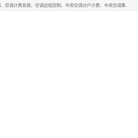
商洛福安昌鑫贸易有限公司从事空调分户计费、空调集中控制、空调计费系统、空调远程控制、中央空调分户计费、中央空调集中控制等产品的销售与安装。。语音控制，解放双手，让用户畅享安全、健康、便利、舒适、节能、愉悦的物联网智慧生活，我们竭诚为您提供住宅、别墅、公寓的智能家居化、智能办公化，智能酒店的解决方案。